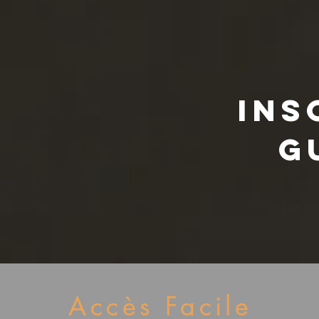
Ins
g
Accès Facile