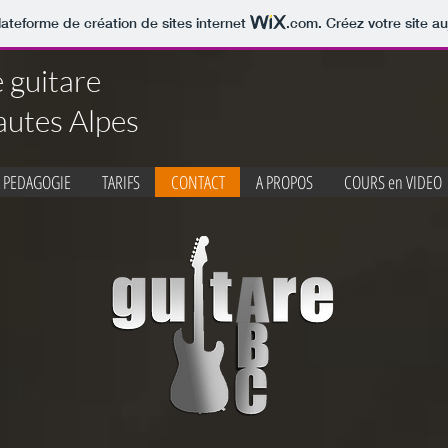
lateforme de création de sites internet
.com
. Créez votre site au
 guitare
autes Alpes
PEDAGOGIE
TARIFS
CONTACT
A PROPOS
COURS en VIDEO