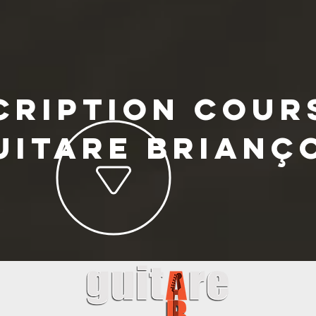
cription cour
uitare Brianç