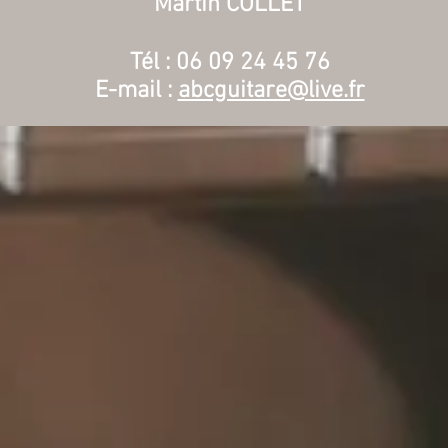
Martin COLLET
Tél : 06 09 24 45 76
E-mail :
abcguitare@live.fr